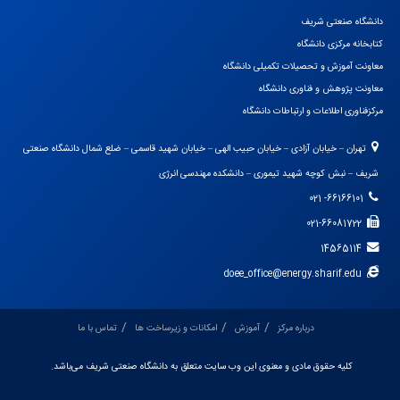
دانشگاه صنعتی شریف
کتابخانه مرکزی دانشگاه
معاونت آموزش و تحصیلات تکمیلی دانشگاه
معاونت پژوهش و فناوری دانشگاه
مرکزفناوری اطلاعات و ارتباطات دانشگاه
تهران – خیابان آزادی – خیابان حبیب الهی – خیابان شهید قاسمی – ضلع شمال دانشگاه صنعتی
شریف – نبش کوچه شهید تیموری – دانشکده مهندسی انرژی
66166101- 021
021-66081722
14565114
doee_office@energy.sharif.edu
درباره مرکز
آموزش
امکانات و زیرساخت ها
تماس با ما
کلیه حقوق مادی و معنوی این وب سایت متعلق به دانشگاه صنعتی شریف می‌باشد.